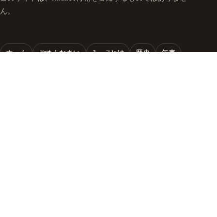
ん。
ホーム
ごめんなさい
Jmailとは
歴史
年表
ドメイン
自分らしさ
1998年
技術
Little Blue
利用者の皆さまへ
記憶
失われたメール
現在の状態
本について
The Jmail Phoenix
記事・記録
創業者より
お問い合わせ
プライバシー
免責事項
ライセンス
FAQ
サイトマップ
本のサイトへ
©
2026
Jmail.co.jp. 記憶と謝罪のために。