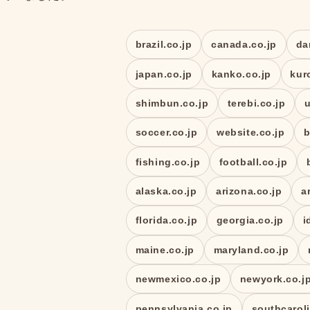
brazil.co.jp
canada.co.jp
da
japan.co.jp
kanko.co.jp
kur
shimbun.co.jp
terebi.co.jp
u
soccer.co.jp
website.co.jp
b
fishing.co.jp
football.co.jp
alaska.co.jp
arizona.co.jp
a
florida.co.jp
georgia.co.jp
i
maine.co.jp
maryland.co.jp
newmexico.co.jp
newyork.co.j
pennsylvania.co.jp
southcaroli