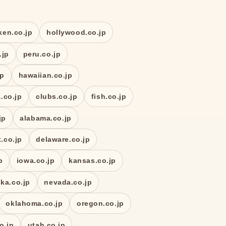
ken.co.jp
hollywood.co.jp
.jp
peru.co.jp
jp
hawaiian.co.jp
a.co.jp
clubs.co.jp
fish.co.jp
jp
alabama.co.jp
.co.jp
delaware.co.jp
p
iowa.co.jp
kansas.co.jp
ka.co.jp
nevada.co.jp
oklahoma.co.jp
oregon.co.jp
o.jp
utah.co.jp