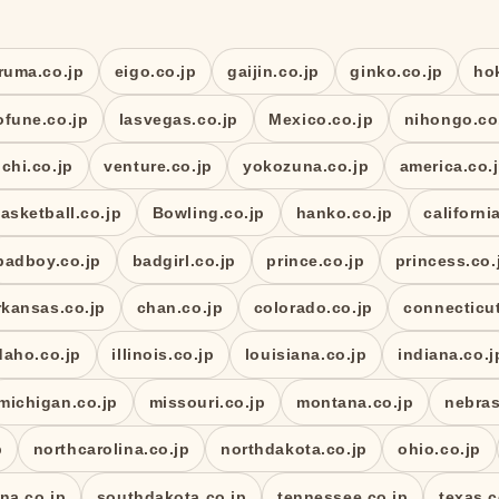
ruma.co.jp
eigo.co.jp
gaijin.co.jp
ginko.co.jp
ho
ofune.co.jp
lasvegas.co.jp
Mexico.co.jp
nihongo.co
chi.co.jp
venture.co.jp
yokozuna.co.jp
america.co.
asketball.co.jp
Bowling.co.jp
hanko.co.jp
californi
badboy.co.jp
badgirl.co.jp
prince.co.jp
princess.co.
rkansas.co.jp
chan.co.jp
colorado.co.jp
connecticut
daho.co.jp
illinois.co.jp
louisiana.co.jp
indiana.co.j
michigan.co.jp
missouri.co.jp
montana.co.jp
nebras
p
northcarolina.co.jp
northdakota.co.jp
ohio.co.jp
na.co.jp
southdakota.co.jp
tennessee.co.jp
texas.c