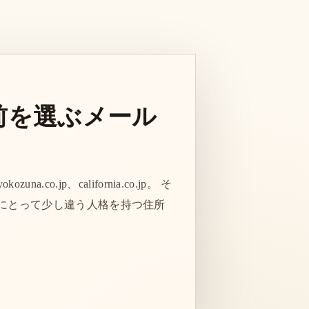
名前を選ぶメール
yokozuna.co.jp、california.co.jp。 そ
にとって少し違う人格を持つ住所