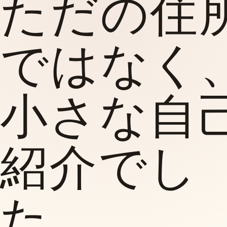
ただの住
ではなく
小さな自
紹介でし
た。